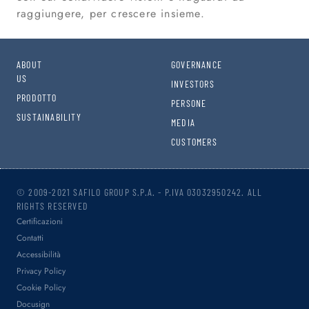
raggiungere, per crescere insieme.
ABOUT
GOVERNANCE
US
INVESTORS
PRODOTTO
PERSONE
SUSTAINABILITY
MEDIA
CUSTOMERS
© 2009-2021 SAFILO GROUP S.P.A. - P.IVA 03032950242. ALL
RIGHTS RESERVED
Certificazioni
Contatti
Accessibilità
Privacy Policy
Cookie Policy
Docusign