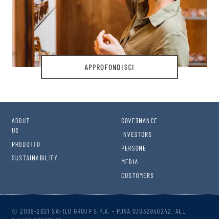
APPROFONDISCI
ABOUT
GOVERNANCE
US
INVESTORS
PRODOTTO
PERSONE
SUSTAINABILITY
MEDIA
CUSTOMERS
© 2009-2021 SAFILO GROUP S.P.A. - P.IVA 03032950242. ALL