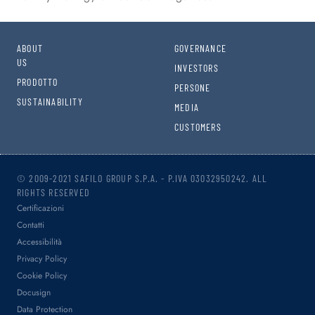
ABOUT
GOVERNANCE
US
INVESTORS
PRODOTTO
PERSONE
SUSTAINABILITY
MEDIA
CUSTOMERS
© 2009-2021 SAFILO GROUP S.P.A. - P.IVA 03032950242. ALL
RIGHTS RESERVED
Certificazioni
Contatti
Accessibilità
Privacy Policy
Cookie Policy
Docusign
Data Protection